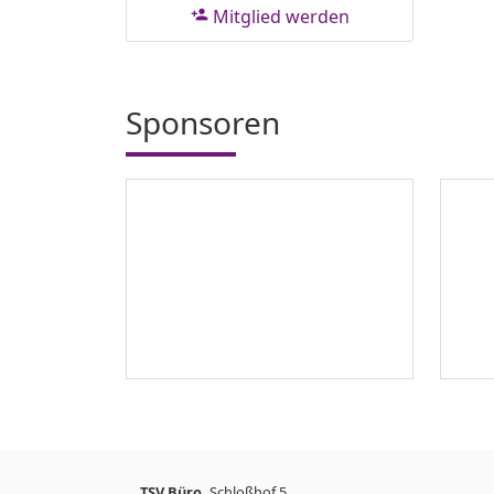
Mitglied werden
person_add
Sponsoren
TSV Büro,
Schloßhof 5